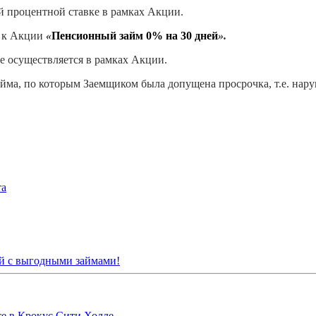
й процентной ставке в рамках Акции.
я к Акции
«
Пенсионный займ 0% на 30 дней
».
е осуществляется в рамках Акции.
ма, по которым Заемщиком была допущена просрочка, т.е. нару
та
й с выгодными займами!
 в Крокус Сити Холле