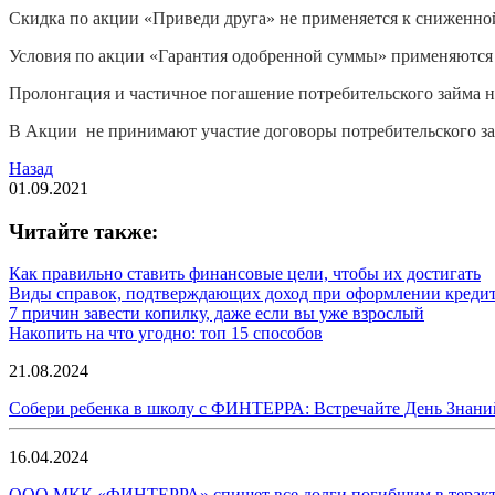
Скидка по акции «Приведи друга» не применяется к сниженно
Условия по акции «Гарантия одобренной суммы» применяютс
Пролонгация и частичное погашение потребительского займа н
В Акции не принимают участие договоры потребительского зай
Назад
01.09.2021
Читайте также:
Как правильно ставить финансовые цели, чтобы их достигать
Виды справок, подтверждающих доход при оформлении креди
7 причин завести копилку, даже если вы уже взрослый
Накопить на что угодно: топ 15 способов
21.08.2024
Собери ребенка в школу с ФИНТЕРРА: Встречайте День Знани
16.04.2024
ООО МКК «ФИНТЕРРА» спишет все долги погибшим в теракте