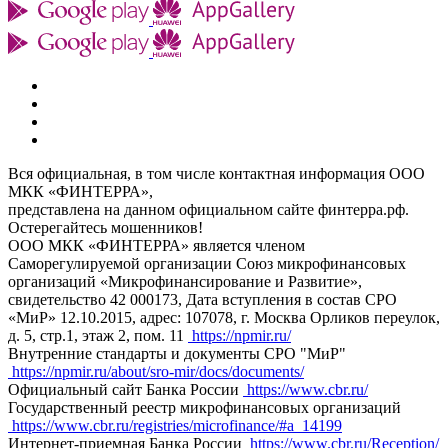
Вся официальная, в том числе контактная информация ООО
МКК «ФИНТЕРРА»,
представлена на данном официальном сайте финтерра.рф.
Остерегайтесь мошенников!
ООО МКК «ФИНТЕРРА» является членом
Саморегулируемой организации Союз микрофинансовых
организаций «Микрофинансирование и Развитие»,
свидетельство 42 000173, Дата вступления в состав СРО
«МиР» 12.10.2015, адрес: 107078, г. Москва Орликов переулок,
д. 5, стр.1, этаж 2, пом. 11
https://npmir.ru/
Внутренние стандарты и документы СРО "МиР"
https://npmir.ru/about/sro-mir/docs/documents/
Официальный сайт Банка России
https://www.cbr.ru/
Государственный реестр микрофинансовых организаций
https://www.cbr.ru/registries/microfinance/#a_14199
Интернет-приемная Банка России
https://www.cbr.ru/Reception/