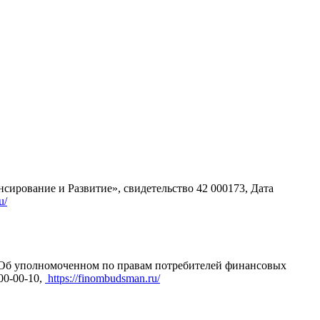
ование и Развитие», свидетельство 42 000173, Дата
u/
З "Об уполномоченном по правам потребителей финансовых
00-00-10,
https://finombudsman.ru/