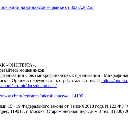
операций на финансовом рынке от 30.07.2025г.
 МКК «ФИНТЕРРА»,
ерегайтесь мошенников!
анизации Союз микрофинансовых организаций «Микрофинансир
сква Орликов переулок, д. 5, стр.1, этаж 2, пом. 11
https://npmir.r
u/about/sro-mir/docs/documents/
//www.cbr.ru/registries/microfinance/#a_14199
ьями 15 - 19 Федерального закона от 4 июня 2018 года N 123-Ф
: 119017, г. Москва, Старомонетный пер., дом 3 тел. 8 (800) 2