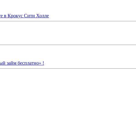
 в Крокус Сити Холле
й займ бесплатно» !