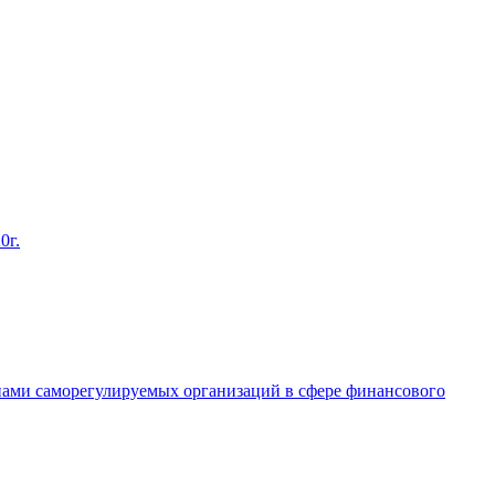
0г.
енами саморегулируемых организаций в сфере финансового