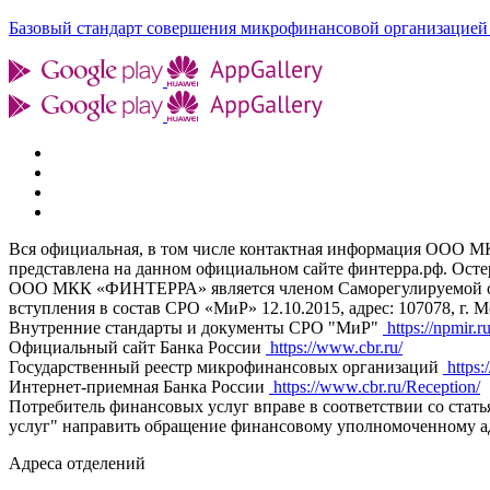
Базовый стандарт совершения микрофинансовой организацией 
Вся официальная, в том числе контактная информация ООО
представлена на данном официальном сайте финтерра.рф. Ост
ООО МКК «ФИНТЕРРА» является членом Саморегулируемой орг
вступления в состав СРО «МиР» 12.10.2015, адрес: 107078, г. Мо
Внутренние стандарты и документы СРО "МиР"
https://npmir.r
Официальный сайт Банка России
https://www.cbr.ru/
Государственный реестр микрофинансовых организаций
https:
Интернет-приемная Банка России
https://www.cbr.ru/Reception/
Потребитель финансовых услуг вправе в соответствии со стат
услуг" направить обращение финансовому уполномоченному адрес
Адреса отделений