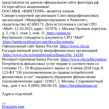
представлена на данном официальном сайте финтерра.рф.
Остерегайтесь мошенников!
ООО МКК «ФИНТЕРРА» является членом
Саморегулируемой организации Союз микрофинансовых
организаций «Микрофинансирование и Развитие»,
свидетельство 42 000173, Дата вступления в состав СРО
«МиР» 12.10.2015, адрес: 107078, г. Москва Орликов переулок,
д. 5, стр.1, этаж 2, пом. 11
https://npmir.ru/
Внутренние стандарты и документы СРО "МиР"
https://npmir.ru/about/sro-mir/docs/documents/
Официальный сайт Банка России
https://www.cbr.ru/
Государственный реестр микрофинансовых организаций
https://www.cbr.ru/registries/microfinance/#a_14199
Интернет-приемная Банка России
https://www.cbr.ru/Reception/
Потребитель финансовых услуг вправе в соответствии со
статьями 15 - 19 Федерального закона от 4 июня 2018 года N
123-ФЗ "Об уполномоченном по правам потребителей
финансовых услуг" направить обращение финансовому
уполномоченному адрес: 119017, г. Москва, Старомонетный
пер., дом 3 тел. 8 (800) 200-00-10,
https://finombudsman.ru/
Адреса отделений
Показать еще