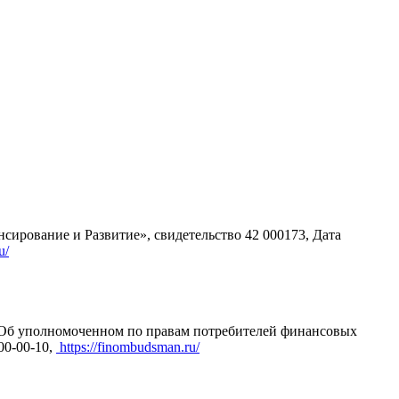
ование и Развитие», свидетельство 42 000173, Дата
u/
З "Об уполномоченном по правам потребителей финансовых
00-00-10,
https://finombudsman.ru/