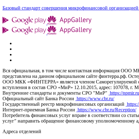
Базовый стандарт совершения микрофинансовой организацией 
Вся официальная, в том числе контактная информация ООО
представлена на данном официальном сайте финтерра.рф. Ост
ООО МКК «ФИНТЕРРА» является членом Саморегулируемой орг
вступления в состав СРО «МиР» 12.10.2015, адрес: 107078, г. Мо
Внутренние стандарты и документы СРО "МиР"
https://npmir.r
Официальный сайт Банка России
https://www.cbr.ru/
Государственный реестр микрофинансовых организаций
https:
Интернет-приемная Банка России
https://www.cbr.ru/Reception/
Потребитель финансовых услуг вправе в соответствии со стат
услуг" направить обращение финансовому уполномоченному адрес
Адреса отделений