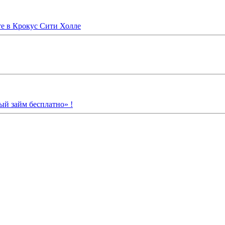
 в Крокус Сити Холле
й займ бесплатно» !