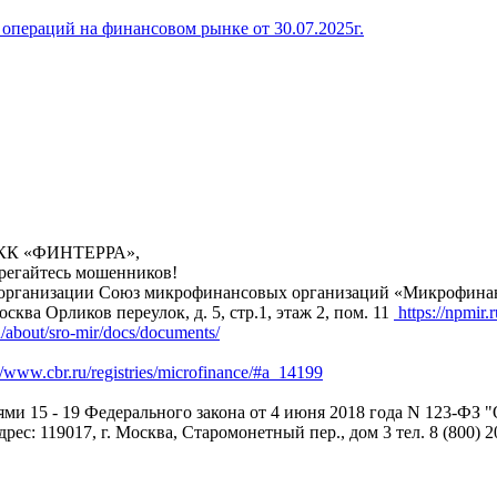
операций на финансовом рынке от 30.07.2025г.
 МКК «ФИНТЕРРА»,
ерегайтесь мошенников!
анизации Союз микрофинансовых организаций «Микрофинансир
сква Орликов переулок, д. 5, стр.1, этаж 2, пом. 11
https://npmir.r
u/about/sro-mir/docs/documents/
//www.cbr.ru/registries/microfinance/#a_14199
ьями 15 - 19 Федерального закона от 4 июня 2018 года N 123-Ф
: 119017, г. Москва, Старомонетный пер., дом 3 тел. 8 (800) 2