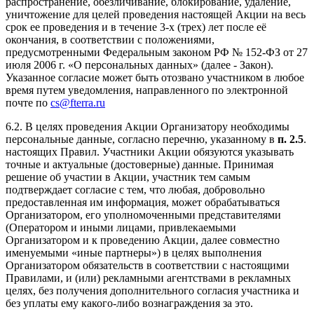
распространение, обезличивание, блокирование, удаление,
уничтожение для целей проведения настоящей Акции на весь
срок ее проведения и в течение 3-х (трех) лет после её
окончания, в соответствии с положениями,
предусмотренными Федеральным законом РФ № 152-ФЗ от 27
июля 2006 г. «О персональных данных» (далее - Закон).
Указанное согласие может быть отозвано участником в любое
время путем уведомления, направленного по электронной
почте по
cs@fterra.ru
6.2. В целях проведения Акции Организатору необходимы
персональные данные, согласно перечню, указанному в
п. 2.5
.
настоящих Правил. Участники Акции обязуются указывать
точные и актуальные (достоверные) данные. Принимая
решение об участии в Акции, участник тем самым
подтверждает согласие с тем, что любая, добровольно
предоставленная им информация, может обрабатываться
Организатором, его уполномоченными представителями
(Оператором и иными лицами, привлекаемыми
Организатором и к проведению Акции, далее совместно
именуемыми «иные партнеры») в целях выполнения
Организатором обязательств в соответствии с настоящими
Правилами, и (или) рекламными агентствами в рекламных
целях, без получения дополнительного согласия участника и
без уплаты ему какого-либо вознаграждения за это.