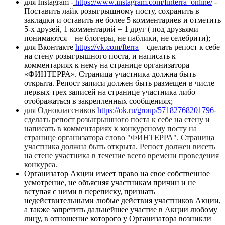
для Instagram -
https://www.instagram.com/finterra_online/
-
Поставить лайк розыгрышному посту, сохранить в
закладки и оставить не более 5 комментариев и отметить
5-х друзей, 1 комментарий = 1 друг ( под друзьями
понимаются – не блогеры, не паблики, не селебрити);
для Вконтакте
https://vk.com/fterra
– сделать репост к себе
на стену розыгрышного поста, и написать к
комментариях к нему на странице организатора
«ФИНТЕРРА». Страница участника должна быть
открыта. Репост записи должен быть размещен в числе
первых трех записей на странице участника либо
отображаться в закрепленных сообщениях;
для Одноклассников
https://ok.ru/group/57182768201796
-
сделать репост розыгрышного поста к себе на стену и
написать в комментариях к конкурсному посту на
странице организатора слово "ФИНТЕРРА". Страница
участника должна быть открыта. Репост должен висеть
на стене участника в течение всего времени проведения
конкурса.
Организатор Акции имеет право на свое собственное
усмотрение, не объясняя участникам причин и не
вступая с ними в переписку, признать
недействительными любые действия участников Акции,
а также запретить дальнейшее участие в Акции любому
лицу, в отношение которого у Организатора возникли