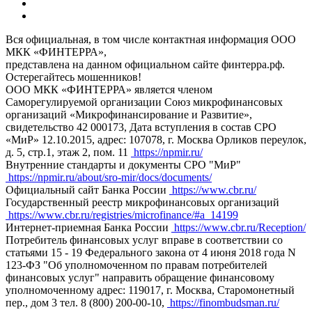
Вся официальная, в том числе контактная информация ООО
МКК «ФИНТЕРРА»,
представлена на данном официальном сайте финтерра.рф.
Остерегайтесь мошенников!
ООО МКК «ФИНТЕРРА» является членом
Саморегулируемой организации Союз микрофинансовых
организаций «Микрофинансирование и Развитие»,
свидетельство 42 000173, Дата вступления в состав СРО
«МиР» 12.10.2015, адрес: 107078, г. Москва Орликов переулок,
д. 5, стр.1, этаж 2, пом. 11
https://npmir.ru/
Внутренние стандарты и документы СРО "МиР"
https://npmir.ru/about/sro-mir/docs/documents/
Официальный сайт Банка России
https://www.cbr.ru/
Государственный реестр микрофинансовых организаций
https://www.cbr.ru/registries/microfinance/#a_14199
Интернет-приемная Банка России
https://www.cbr.ru/Reception/
Потребитель финансовых услуг вправе в соответствии со
статьями 15 - 19 Федерального закона от 4 июня 2018 года N
123-ФЗ "Об уполномоченном по правам потребителей
финансовых услуг" направить обращение финансовому
уполномоченному адрес: 119017, г. Москва, Старомонетный
пер., дом 3 тел. 8 (800) 200-00-10,
https://finombudsman.ru/