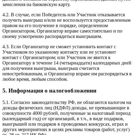
зачисления на банковскую карту.
4.2. В случае, если Победитель или Участник отказывается
получить выигрыш и/или не воспользуется предоставленным
правом на его получение в порядке, определенном
Организатором, Организатор вправе самостоятельно и по
своему усмотрению распорядиться выигрышем.
4.3. Если Организатор не сможет установить контакт с
Участником по указанному контакту или не установит
контакт с Организатором; или Участник не явится к
Организатору в течение 14 (четырнадцати) календарных дней
для получения выигрыша, выигрыш считается
невостребованным, и Организатор вправе им распорядиться в
любое время, любым способом.
5. Информация о налогообложении
5.1. Согласно законодательству РФ, не облагаются налогом на
доходы физических лиц (НДФЛ) доходы, не превышающие в
совокупности 4000 рублей, полученные за налоговый период
(календарный год) от организаций, в т.ч., в виде подарков,
выигрышей или подарков в проводимых конкурсах, играх и
других мероприятиях в целях рекламы товаров (работ, услуг)
(п. 28 ст. 217 НК РФ).