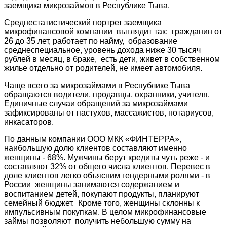
заемщика микрозаймов в Республике Тыва.
Среднестатистический портрет заемщика
микрофинансовой компании выглядит так: гражданин от
26 до 35 лет, работает по найму, образование
среднеспециальное, уровень дохода ниже 30 тысяч
рублей в месяц, в браке, есть дети, живет в собственном
жилье отдельно от родителей, не имеет автомобиля.
Чаще всего за микрозаймами в Республике Тыва
обращаются водители, продавцы, охранники, учителя.
Единичные случаи обращений за микрозаймами
зафиксированы от пастухов, массажистов, нотариусов,
инкасаторов.
По данным компании ООО МКК «ФИНТЕРРА»,
наибольшую долю клиентов составляют именно
женщины - 68%. Мужчины берут кредиты чуть реже - и
составляют 32% от общего числа клиентов. Перевес в
доле клиентов легко объясним гендерными ролями - в
России женщины занимаются содержанием и
воспитанием детей, покупают продукты, планируют
семейный бюджет. Кроме того, женщины склонны к
импульсивным покупкам. В целом микрофинансовые
займы позволяют получить небольшую сумму на