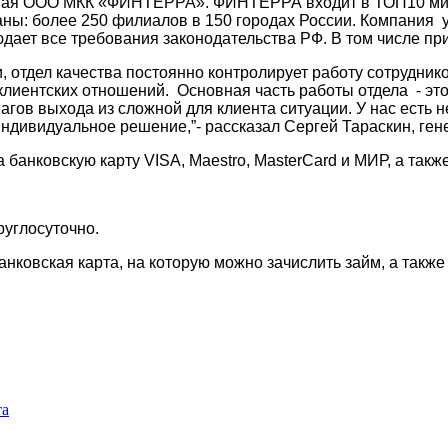
мая
ООО
МКК «ФИНТЕРРА».
ФИНТЕРРА входит в ТОП10 ми
ы: более 250 филиалов в 150 городах России. Компания ус
ает все требования законодательства РФ. В том числе пр
, отдел качества постоянно контролирует работу сотрудник
клиентских отношений. Основная часть работы отдела - эт
гов выхода из сложной для клиента ситуации. У нас есть н
 индивидуальное решение,”- рассказал Сергей Тараскин, г
а банковскую карту VISA, Maestro, MasterCard и МИР, а та
руглосуточно.
нковская карта, на которую можно зачислить займ, а такж
та