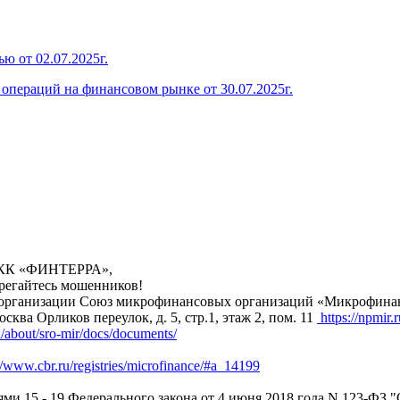
ю от 02.07.2025г.
операций на финансовом рынке от 30.07.2025г.
 МКК «ФИНТЕРРА»,
ерегайтесь мошенников!
анизации Союз микрофинансовых организаций «Микрофинансир
сква Орликов переулок, д. 5, стр.1, этаж 2, пом. 11
https://npmir.r
u/about/sro-mir/docs/documents/
//www.cbr.ru/registries/microfinance/#a_14199
ьями 15 - 19 Федерального закона от 4 июня 2018 года N 123-Ф