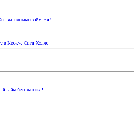
й с выгодными займами!
 в Крокус Сити Холле
й займ бесплатно» !