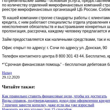
Потребительские займы - основная услуга, предоставляе
по количеству отделений микрофинансовых компаний стран
реестре микрофинансовых организаций ЦБ России. Соблюд
“В нашей компании строгие стандарты работы с клиентами
кредита, с ним работают специалисты отдела управления 
неисполнения обязательств и выстраивание конкретных ша
пролонгация, рассрочка, каждому человеку предлагается
Займ предоставляется как наличными средствами, так и н
Офис открыт по адресу: г. Сочи по адресу ул. Донская, 90
Телефон контактного центра 8 800 301 43 44. Бесплатно, к
*"Срочная финансовая помощь" - бесплатная дебетовая ба
Назад
29.12.2020
Читайте также:
Как правильно ставить финансовые цели, чтобы их достигать
Виды справок, подтверждающих доход при оформлении креди
7 причин завести копилку, даже если вы уже взрослый
Накопить на что угодно: топ 15 способов