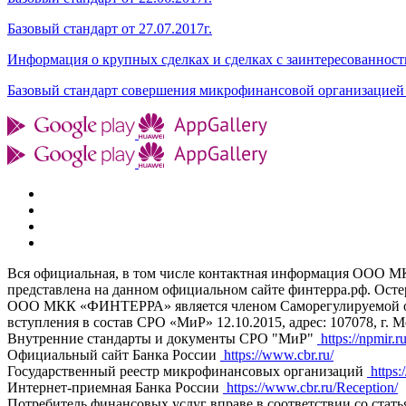
Базовый стандарт от 27.07.2017г.
Информация о крупных сделках и сделках с заинтересованность
Базовый стандарт совершения микрофинансовой организацией 
Вся официальная, в том числе контактная информация ООО
представлена на данном официальном сайте финтерра.рф. Ост
ООО МКК «ФИНТЕРРА» является членом Саморегулируемой орг
вступления в состав СРО «МиР» 12.10.2015, адрес: 107078, г. Мо
Внутренние стандарты и документы СРО "МиР"
https://npmir.r
Официальный сайт Банка России
https://www.cbr.ru/
Государственный реестр микрофинансовых организаций
https:
Интернет-приемная Банка России
https://www.cbr.ru/Reception/
Потребитель финансовых услуг вправе в соответствии со стат