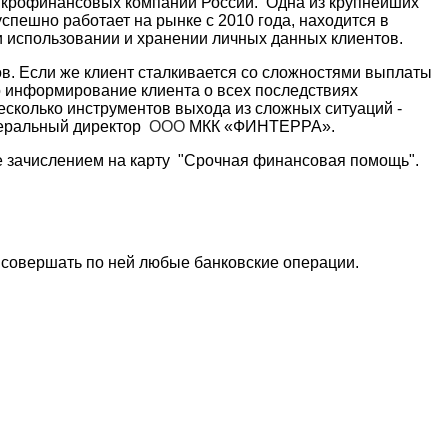
крофинансовых компаний России. Одна из крупнейших
пешно работает на рынке с 2010 года, находится в
и использовании и хранении личных данных клиентов.
ов. Если же клиент сталкивается со сложностями выплаты
о информирование клиента о всех последствиях
есколько инструментов выхода из сложных ситуаций -
енеральный директор
ООО
МКК «ФИНТЕРРА».
кже зачислением на карту "Срочная финансовая помощь".
е совершать по ней любые банковские операции
.