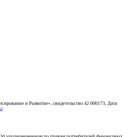
ование и Развитие», свидетельство 42 000173, Дата
u/
З "Об уполномоченном по правам потребителей финансовых