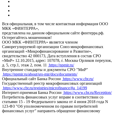
Вся официальная, в том числе контактная информация ООО
МКК «ФИНТЕРРА»,
представлена на данном официальном сайте финтерра.рф.
Остерегайтесь мошенников!
ООО МКК «ФИНТЕРРА» является членом
Саморегулируемой организации Союз микрофинансовых
организаций «Микрофинансирование и Развитие»,
свидетельство 42 000173, Дата вступления в состав СРО
«МиР» 12.10.2015, адрес: 107078, г. Москва Орликов переулок,
д. 5, стр.1, этаж 2, пом. 11
https://npmir.ru/
Внутренние стандарты и документы СРО "МиР"
https://npmir.ru/about/sro-mir/docs/documents/
Официальный сайт Банка России
https://www.cbr.ru/
Государственный реестр микрофинансовых организаций
https://www.cbr.ru/registries/microfinance/#a_14199
Интернет-приемная Банка России
https://www.cbr.ru/Reception/
Потребитель финансовых услуг вправе в соответствии со
статьями 15 - 19 Федерального закона от 4 июня 2018 года N
123-ФЗ "Об уполномоченном по правам потребителей
финансовых услуг" направить обращение финансовому