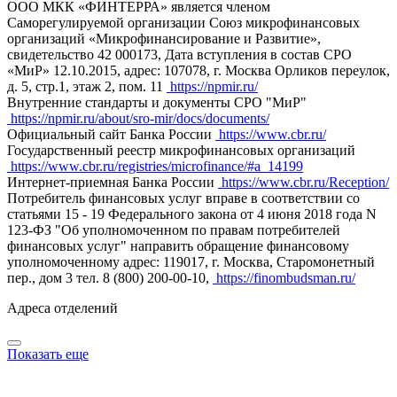
ООО МКК «ФИНТЕРРА» является членом
Саморегулируемой организации Союз микрофинансовых
организаций «Микрофинансирование и Развитие»,
свидетельство 42 000173, Дата вступления в состав СРО
«МиР» 12.10.2015, адрес: 107078, г. Москва Орликов переулок,
д. 5, стр.1, этаж 2, пом. 11
https://npmir.ru/
Внутренние стандарты и документы СРО "МиР"
https://npmir.ru/about/sro-mir/docs/documents/
Официальный сайт Банка России
https://www.cbr.ru/
Государственный реестр микрофинансовых организаций
https://www.cbr.ru/registries/microfinance/#a_14199
Интернет-приемная Банка России
https://www.cbr.ru/Reception/
Потребитель финансовых услуг вправе в соответствии со
статьями 15 - 19 Федерального закона от 4 июня 2018 года N
123-ФЗ "Об уполномоченном по правам потребителей
финансовых услуг" направить обращение финансовому
уполномоченному адрес: 119017, г. Москва, Старомонетный
пер., дом 3 тел. 8 (800) 200-00-10,
https://finombudsman.ru/
Адреса отделений
Показать еще