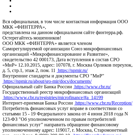
Вся официальная, в том числе контактная информация ООО
МКК «ФИНТЕРРА»,
представлена на данном официальном сайте финтерра.рф.
Остерегайтесь мошенников!
ООО МКК «ФИНТЕРРА» является членом
Саморегулируемой организации Союз микрофинансовых
организаций «Микрофинансирование и Развитие»,
свидетельство 42 000173, Дата вступления в состав СРО
«МиР» 12.10.2015, адрес: 107078, г. Москва Орликов переулок,
д. 5, стр.1, этаж 2, пом. 11
https://npmir.ru/
Внутренние стандарты и документы СРО "МиР"
https://npmir.ru/about/sro-mir/docs/documents/
Официальный сайт Банка России
https://www.cbr.ru/
Государственный реестр микрофинансовых организаций
https://www.cbr.ru/registries/microfinance/#a_14199
Интернет-приемная Банка России
https://www.cbr.ru/Reception/
Потребитель финансовых услуг вправе в соответствии со
статьями 15 - 19 Федерального закона от 4 июня 2018 года N
123-ФЗ "Об уполномоченном по правам потребителей
финансовых услуг" направить обращение финансовому
уполномоченному адрес: 119017, г. Москва, Старомонетный