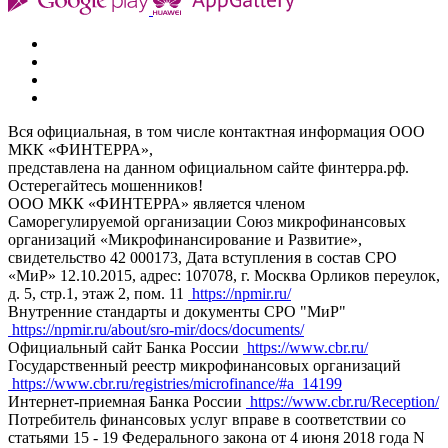
Вся официальная, в том числе контактная информация ООО
МКК «ФИНТЕРРА»,
представлена на данном официальном сайте финтерра.рф.
Остерегайтесь мошенников!
ООО МКК «ФИНТЕРРА» является членом
Саморегулируемой организации Союз микрофинансовых
организаций «Микрофинансирование и Развитие»,
свидетельство 42 000173, Дата вступления в состав СРО
«МиР» 12.10.2015, адрес: 107078, г. Москва Орликов переулок,
д. 5, стр.1, этаж 2, пом. 11
https://npmir.ru/
Внутренние стандарты и документы СРО "МиР"
https://npmir.ru/about/sro-mir/docs/documents/
Официальный сайт Банка России
https://www.cbr.ru/
Государственный реестр микрофинансовых организаций
https://www.cbr.ru/registries/microfinance/#a_14199
Интернет-приемная Банка России
https://www.cbr.ru/Reception/
Потребитель финансовых услуг вправе в соответствии со
статьями 15 - 19 Федерального закона от 4 июня 2018 года N