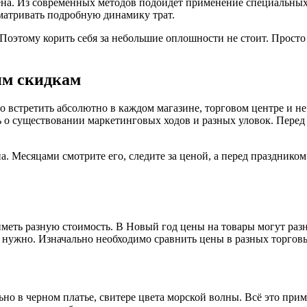
мена. Из современных методов подойдет применение специальны
сматривать подробную динамику трат.
 Поэтому корить себя за небольшие оплошности не стоит. Прост
им скидкам
 встретить абсолютно в каждом магазине, торговом центре и не 
 о существовании маркетинговых ходов и разных уловок. Перед 
 Месяцами смотрите его, следите за ценой, а перед праздником 
еть разную стоимость. В Новый год цены на товары могут разни
 нужно. Изначально необходимо сравнить цены в разных торговы
но в черном платье, свитере цвета морской волны. Всё это при