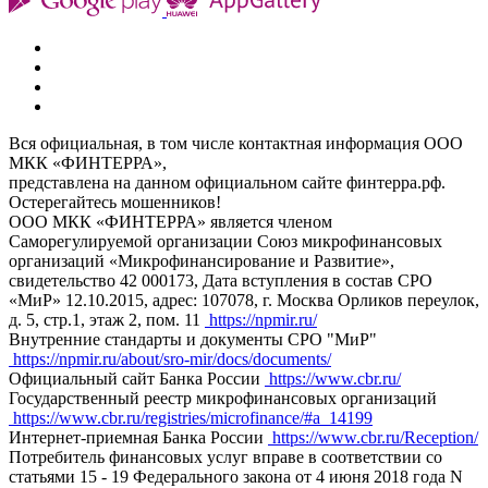
Вся официальная, в том числе контактная информация ООО
МКК «ФИНТЕРРА»,
представлена на данном официальном сайте финтерра.рф.
Остерегайтесь мошенников!
ООО МКК «ФИНТЕРРА» является членом
Саморегулируемой организации Союз микрофинансовых
организаций «Микрофинансирование и Развитие»,
свидетельство 42 000173, Дата вступления в состав СРО
«МиР» 12.10.2015, адрес: 107078, г. Москва Орликов переулок,
д. 5, стр.1, этаж 2, пом. 11
https://npmir.ru/
Внутренние стандарты и документы СРО "МиР"
https://npmir.ru/about/sro-mir/docs/documents/
Официальный сайт Банка России
https://www.cbr.ru/
Государственный реестр микрофинансовых организаций
https://www.cbr.ru/registries/microfinance/#a_14199
Интернет-приемная Банка России
https://www.cbr.ru/Reception/
Потребитель финансовых услуг вправе в соответствии со
статьями 15 - 19 Федерального закона от 4 июня 2018 года N