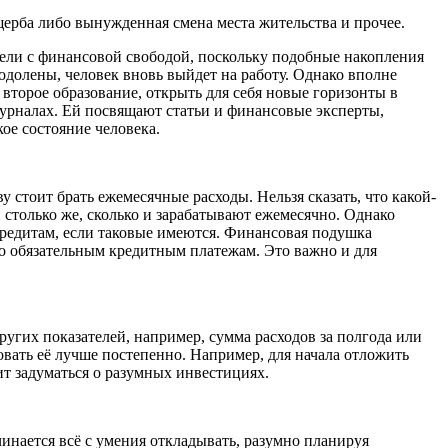
ерба либо вынужденная смена места жительства и прочее.
лели с финансовой свободой, поскольку подобные накопления
еодолены, человек вновь выйдет на работу. Однако вполне
торое образование, открыть для себя новые горизонты в
журналах. Ей посвящают статьи и финансовые эксперты,
ое состояние человека.
у стоит брать ежемесячные расходы. Нельзя сказать, что какой-
 столько же, сколько и зарабатывают ежемесячно. Однако
кредитам, если таковые имеются. Финансовая подушка
по обязательным кредитным платежам. Это важно и для
ругих показателей, например, сумма расходов за полгода или
овать её лучше постепенно. Например, для начала отложить
оит задуматься о разумных инвестициях.
инается всё с умения откладывать, разумно планируя