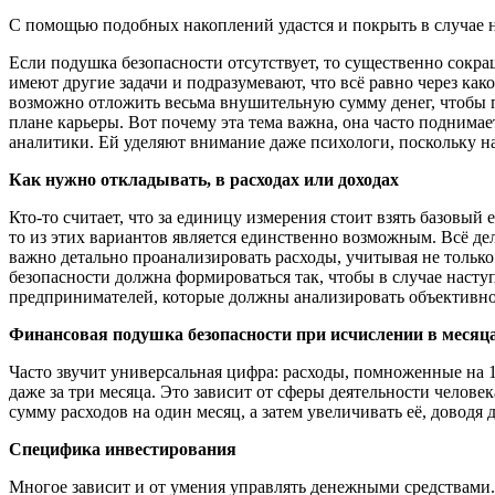
С помощью подобных накоплений удастся и покрыть в случае 
Если подушка безопасности отсутствует, то существенно сокра
имеют другие задачи и подразумевают, что всё равно через как
возможно отложить весьма внушительную сумму денег, чтобы п
плане карьеры. Вот почему эта тема важна, она часто поднима
аналитики. Ей уделяют внимание даже психологи, поскольку н
Как нужно откладывать, в расходах или доходах
Кто-то считает, что за единицу измерения стоит взять базовый 
то из этих вариантов является единственно возможным. Всё дел
важно детально проанализировать расходы, учитывая не только
безопасности должна формироваться так, чтобы в случае наст
предпринимателей, которые должны анализировать объективно
Финансовая подушка безопасности при исчислении в месяц
Часто звучит универсальная цифра: расходы, помноженные на 12
даже за три месяца. Это зависит от сферы деятельности челов
сумму расходов на один месяц, а затем увеличивать её, доводя
Специфика инвестирования
Многое зависит и от умения управлять денежными средствами.