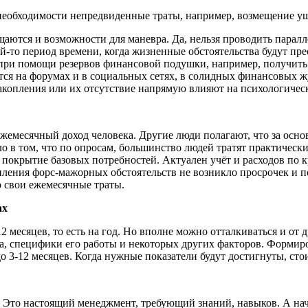
необходимости непредвиденные траты, например, возмещение ущ
щаются и возможности для маневра. Да, нельзя проводить парал
ой-то период времени, когда жизненные обстоятельства будут пр
ри помощи резервов финансовой подушки, например, получить в
ется на форумах и в социальных сетях, в солидных финансовых 
акопления или их отсутствие напрямую влияют на психологическ
ежемесячный доход человека. Другие люди полагают, что за основ
о в том, что по опросам, большинство людей тратят практически
 покрытие базовых потребностей. Актуален учёт и расходов по 
упления форс-мажорных обстоятельств не возникло просрочек и 
 свои ежемесячные траты.
ах
 месяцев, то есть на год. Но вполне можно отталкиваться и от д
ека, специфики его работы и некоторых других факторов. Формир
 до 3-12 месяцев. Когда нужные показатели будут достигнуты, ст
 Это настоящий менеджмент, требующий знаний, навыков. А нач