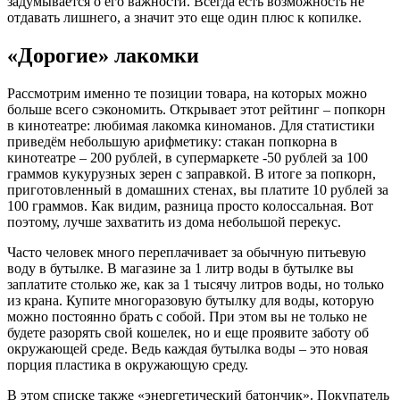
задумывается о его важности. Всегда есть возможность не
отдавать лишнего, а значит это еще один плюс к копилке.
«Дорогие» лакомки
Рассмотрим именно те позиции товара, на которых можно
больше всего сэкономить. Открывает этот рейтинг – попкорн
в кинотеатре: любимая лакомка киноманов. Для статистики
приведём небольшую арифметику: стакан попкорна в
кинотеатре – 200 рублей, в супермаркете -50 рублей за 100
граммов кукурузных зерен с заправкой. В итоге за попкорн,
приготовленный в домашних стенах, вы платите 10 рублей за
100 граммов. Как видим, разница просто колоссальная. Вот
поэтому, лучше захватить из дома небольшой перекус.
Часто человек много переплачивает за обычную питьевую
воду в бутылке. В магазине за 1 литр воды в бутылке вы
заплатите столько же, как за 1 тысячу литров воды, но только
из крана. Купите многоразовую бутылку для воды, которую
можно постоянно брать с собой. При этом вы не только не
будете разорять свой кошелек, но и еще проявите заботу об
окружающей среде. Ведь каждая бутылка воды – это новая
порция пластика в окружающую среду.
В этом списке также «энергетический батончик». Покупатель