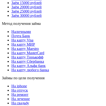
Заём 15000 рублей
Заём 20000 рублей
Заём 25000 рублей
Заём 30000 рублей
Метод получения займа
Наличными
Почта Банк
На карту Visa
На карту МИР
На карту Maestro
На карту MasterCard
На карту Тинькофф
На карту Сбербанка
На карту Альфа банк
На карту любого банка
Займы по цели получения
На iphone
На отпуск
На ремонт
На лечение
На свадьбу